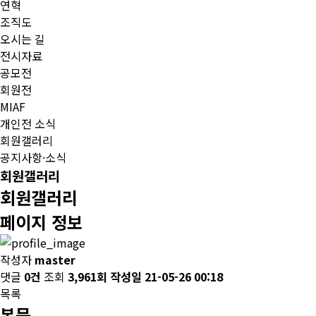
연혁
조직도
오시는 길
전시자료
공모전
회원전
MIAF
개인전 소식
회원갤러리
공지사항·소식
회원갤러리
회원갤러리
페이지 정보
작성자
master
댓글
0건
조회
3,961회
작성일
21-05-26 00:18
목록
본문