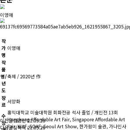
이영애
작
가
이영애
명
작
품
명/
축제 / 2020년 作
년
도
장
서양화
르
홍익대학교 미술대학원 회화전공 석사 졸업 / 개인전 13회
수
Hongkong Affordable Art Fair, Singapore Affordable Art
이전글
김경란
21.05.26
상
Fair, KIAF, SOAF, Seoul Art Show, 한가람미 술관, 가나인사
다음글
김복득
21.05.26
내