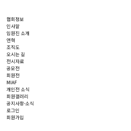
협회정보
인사말
임원진 소개
연혁
조직도
오시는 길
전시자료
공모전
회원전
MIAF
개인전 소식
회원갤러리
공지사항·소식
로그인
회원가입