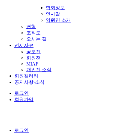
협회정보
인사말
임원진 소개
연혁
조직도
오시는 길
전시자료
공모전
회원전
MIAF
개인전 소식
회원갤러리
공지사항·소식
로그인
회원가입
로그인