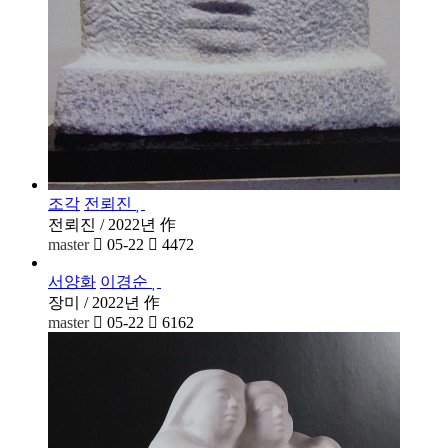
조각
전뢰진
전뢰진 / 2022년 作
master
05-22
4472
서양화
이경순
장미 / 2022년 作
master
05-22
6162