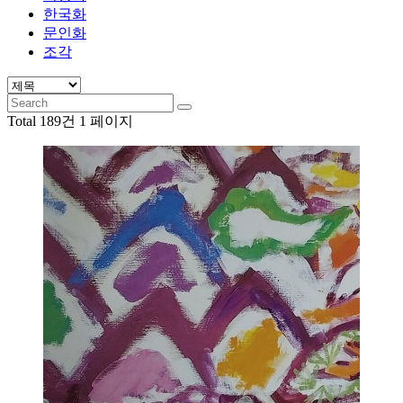
한국화
문인화
조각
Total 189건
1 페이지