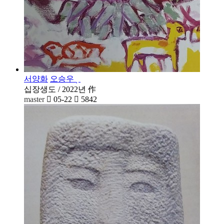
서양화
오승우
십장생도 / 2022년 作
master
05-22
5842