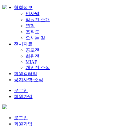
협회정보
인사말
임원진 소개
연혁
조직도
오시는 길
전시자료
공모전
회원전
MIAF
개인전 소식
회원갤러리
공지사항·소식
로그인
회원가입
로그인
회원가입