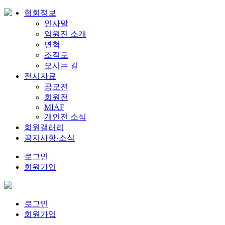
협회정보
인사말
임원진 소개
연혁
조직도
오시는 길
전시자료
공모전
회원전
MIAF
개인전 소식
회원갤러리
공지사항·소식
로그인
회원가입
로그인
회원가입