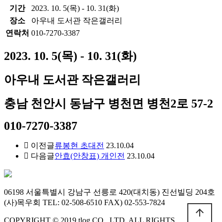
기간
2023. 10. 5(목) - 10. 31(화)
장소
아우내 도서관 작은갤러리
연락처
010-7270-3387
2023. 10. 5(목) - 10. 31(화)
아우내 도서관 작은갤러리
충남 천안시 동남구 병천면 병천2로 57-2
010-7270-3387
이전글
류봉현 초대전
23.10.04
다음글
안효(안창표) 개인전
23.10.04
06198 서울특별시 강남구 선릉로 420(대치동) 진선빌딩 204호
(사)목우회 TEL: 02-508-6510 FAX) 02-553-7824
arrow_upward
COPYRIGHT © 2019 tlog CO., LTD. ALL RIGHTS