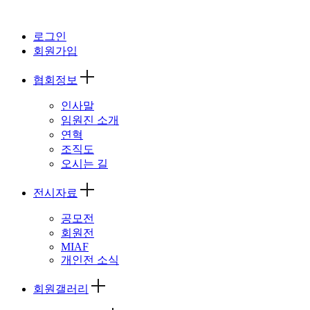
로그인
회원가입
협회정보
인사말
임원진 소개
연혁
조직도
오시는 길
전시자료
공모전
회원전
MIAF
개인전 소식
회원갤러리