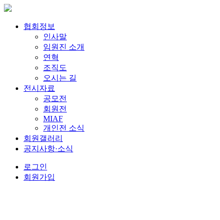
협회정보
인사말
임원진 소개
연혁
조직도
오시는 길
전시자료
공모전
회원전
MIAF
개인전 소식
회원갤러리
공지사항·소식
로그인
회원가입