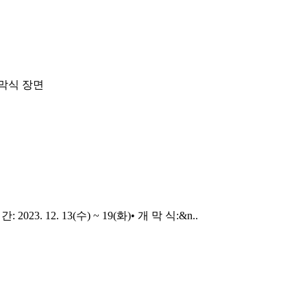
막식 장면
3. 12. 13(수) ~ 19(화)• 개 막 식:&n..