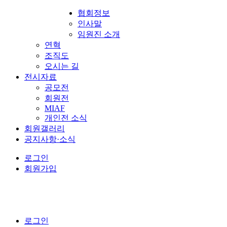
협회정보
인사말
임원진 소개
연혁
조직도
오시는 길
전시자료
공모전
회원전
MIAF
개인전 소식
회원갤러리
공지사항·소식
로그인
회원가입
로그인