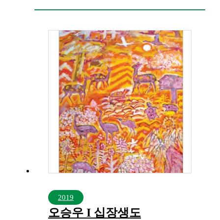
2019
오승우 I 십장생도