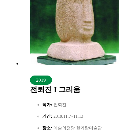
2019
전뢰진 I 그리움
작가:
전뢰진
기간:
2019.11.7~11.13
장소:
예술의전당 한가람미술관