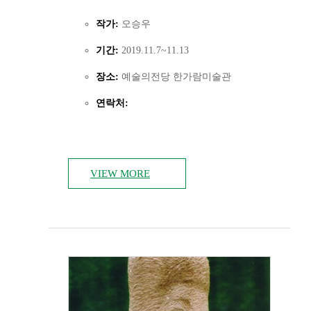
작가:
오승우
기간:
2019.11.7~11.13
장소:
예술의전당 한가람미술관
연락처:
VIEW MORE