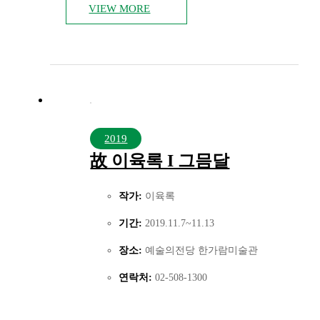
VIEW MORE
2019
故 이육록 I 그믐달
작가:
이육록
기간:
2019.11.7~11.13
장소:
예술의전당 한가람미술관
연락처:
02-508-1300