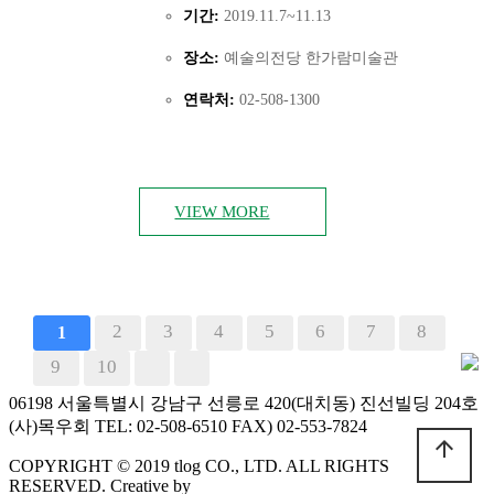
기간:
2019.11.7~11.13
장소:
예술의전당 한가람미술관
연락처:
02-508-1300
VIEW MORE
2
3
4
5
6
7
8
1
9
10
06198 서울특별시 강남구 선릉로 420(대치동) 진선빌딩 204호
(사)목우회 TEL: 02-508-6510 FAX) 02-553-7824
arrow_upward
COPYRIGHT © 2019 tlog CO., LTD. ALL RIGHTS
RESERVED. Creative by