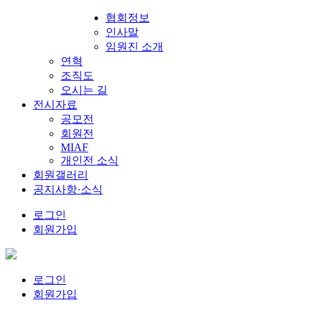
협회정보
인사말
임원진 소개
연혁
조직도
오시는 길
전시자료
공모전
회원전
MIAF
개인전 소식
회원갤러리
공지사항·소식
로그인
회원가입
로그인
회원가입